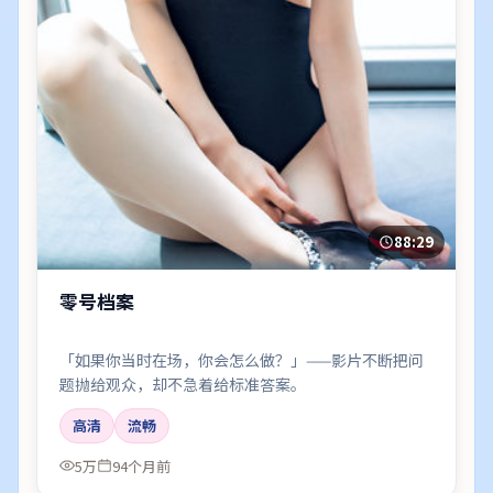
88:29
零号档案
「如果你当时在场，你会怎么做？」——影片不断把问
题抛给观众，却不急着给标准答案。
高清
流畅
5万
94个月前