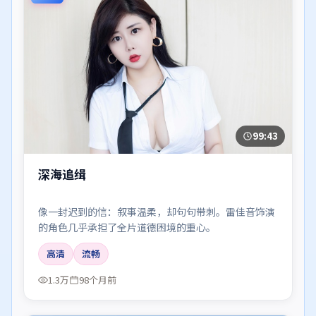
99:43
深海追缉
像一封迟到的信：叙事温柔，却句句带刺。雷佳音饰演
的角色几乎承担了全片道德困境的重心。
高清
流畅
1.3万
98个月前