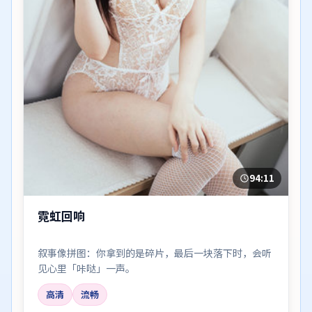
94:11
霓虹回响
叙事像拼图：你拿到的是碎片，最后一块落下时，会听
见心里「咔哒」一声。
高清
流畅