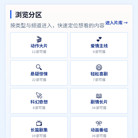
浏览分区
进入片库 →
按类型与频道进入，快速定位想看的内容
🎬
💕
动作大片
爱情主线
12
部可播
4
部可播
🔍
😄
悬疑惊悚
轻松喜剧
22
部可播
7
部可播
🚀
📖
科幻奇想
剧情长片
8
部可播
34
部可播
📺
🎌
长篇剧集
动画番组
19
部可播
36
部可播