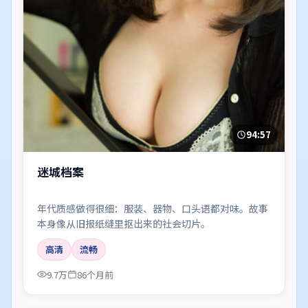
94:57
迷城档案
年代质感做得很细：服装、器物、口头语都对味。故事
本身像从旧报纸缝里抠出来的社会切片。
高清
流畅
9.7万
86个月前