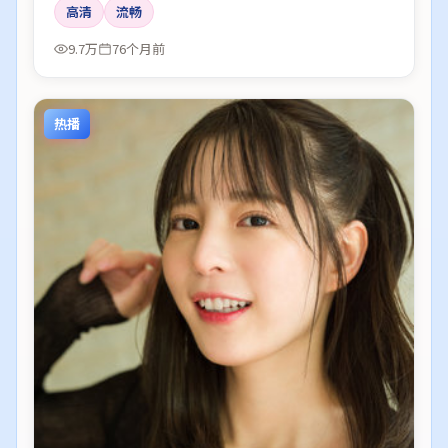
高清
流畅
9.7万
76个月前
热播