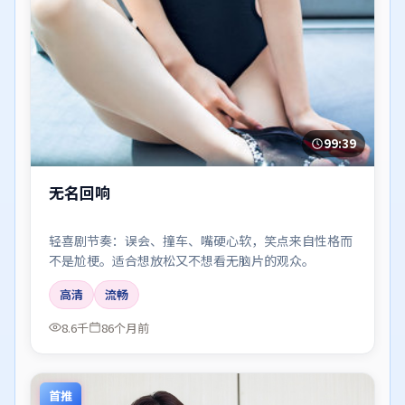
99:39
无名回响
轻喜剧节奏：误会、撞车、嘴硬心软，笑点来自性格而
不是尬梗。适合想放松又不想看无脑片的观众。
高清
流畅
8.6千
86个月前
首推