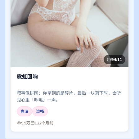
94:11
霓虹回响
叙事像拼图：你拿到的是碎片，最后一块落下时，会听
见心里「咔哒」一声。
高清
流畅
9.5万
122个月前