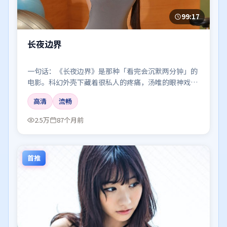
99:17
长夜边界
一句话：《长夜边界》是那种「看完会沉默两分钟」的
电影。科幻外壳下藏着很私人的疼痛，汤唯的眼神戏尤
其要命。
高清
流畅
2.5万
87个月前
首推