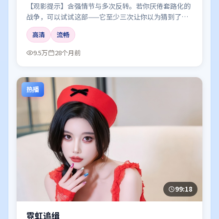
【观影提示】含强情节与多次反转。若你厌倦套路化的
战争，可以试试这部——它至少三次让你以为猜到了真
相。
高清
流畅
9.5万
28个月前
热播
99:18
霓虹追缉