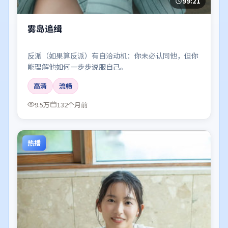
99:21
雾岛追缉
反派（如果算反派）有自洽动机：你未必认同他，但你
能理解他如何一步步说服自己。
高清
流畅
9.5万
132个月前
热播