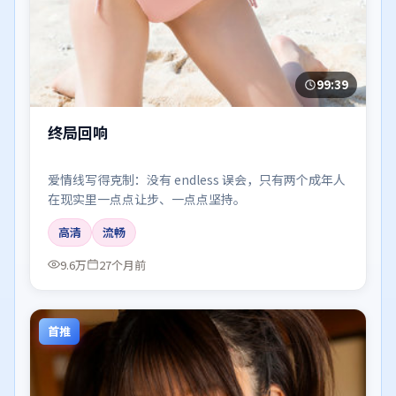
99:39
终局回响
爱情线写得克制：没有 endless 误会，只有两个成年人
在现实里一点点让步、一点点坚持。
高清
流畅
9.6万
27个月前
首推